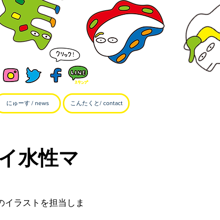
にゅーす / news
こんたくと/ contact
イ水性マ
のイラストを担当しま