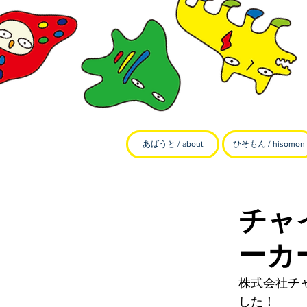
あばうと / about
ひそもん / hisomon
チャ
ーカ
株式会社チ
した！