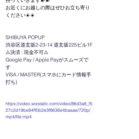
持っていきます💫💫
お近くにお越しの際はぜひお立ち寄り
ください☀️☀️
SHIBUYA POPUP 　 
渋谷区道玄坂2-23-14 道玄坂225ビル1F 
⚠️決済 : 現金不可⚠️ 　 
Google Pay / Apple Payがスムーズで
す 　 
VISA / MASTER(スマホにカード情報手
打ち)
https://video.wixstatic.com/video/86d3a8_f5
27c2d19be84ff0b2e3f8636e4baaae/720p/
mp4/file.mp4