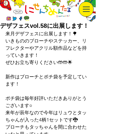
デザフェスvol.58に出展します！
来月デザフェスに出展します！🌳 
いきもののブローチやステッカー、リ
フレクターやアクリル額作品などを持
っていきます！ 
ぜひお立ち寄りください🤲🤲🌟  
新作はブローチとポチ袋を予定してい
ます！
ポチ袋は毎年好評いただきありがとう
ございます○
来年が辰年なので今年はリュウとタッ
ちゃんが入った4柄1セットです🐉
ブローチもタッちゃんを間に合わせた