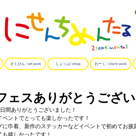
さくひん / art work
しょっぷ/ shop
わーく / client work
フェスありがとうござい
2日間ありがとうございました！
イベントでとっても楽しかったです！
グに巾着、新作のステッカーなどイベントで初めてお披
ても嬉しかったです！