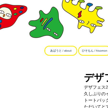
あばうと / about
ひそもん / hisomon
デザ
デザフェス
久しぶりの
トートバッ
ただいてと