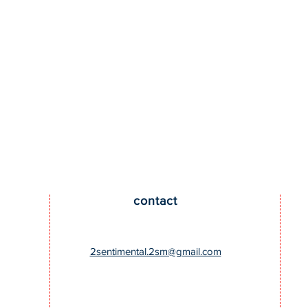
​contact
​2sentimental.2sm@gmail.com
トありが
導入店舗さまが増えまし
！
た！