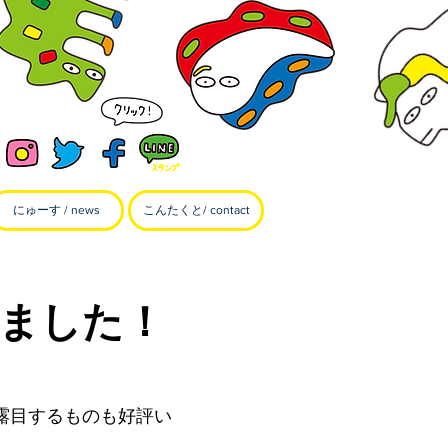
にゅーす / news
こんたくと/ contact
ました！
露目するものも好評い