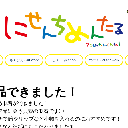
さくひん / art work
しょっぷ/ shop
わーく / client work
品できました！
め巾着ができました！
季節に会う貝殻の巾着です◯
ンチで飴やリップなど小物を入れるのにおすすめです！
グなど細部にもこだわりました☀️