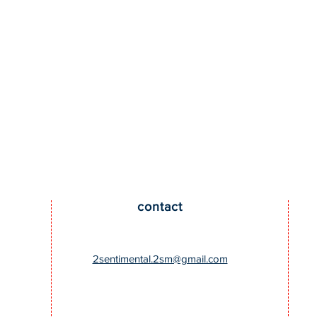
​contact
​2sentimental.2sm@gmail.com
トありが
導入店舗さまが増えまし
！
た！