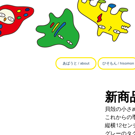
あばうと / about
ひそもん / hisomon
新商
貝殻の小さ
これからの
縦横12セ
グレーのタ