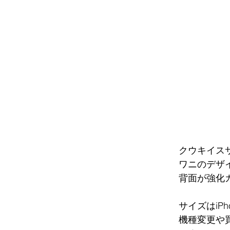
クウキイスサ
ワニのデザ
背面が強化
サイズはiPho
機種変更や