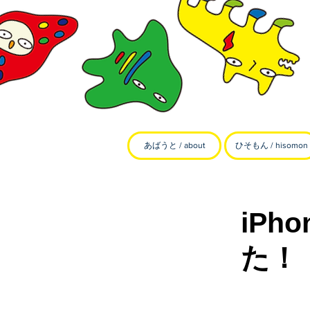
あばうと / about
ひそもん / hisomon
iP
た！