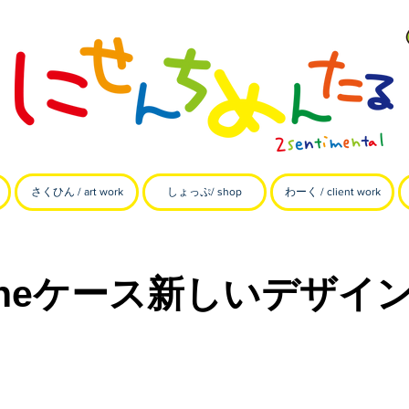
さくひん / art work
しょっぷ/ shop
わーく / client work
honeケース新しいデザイ