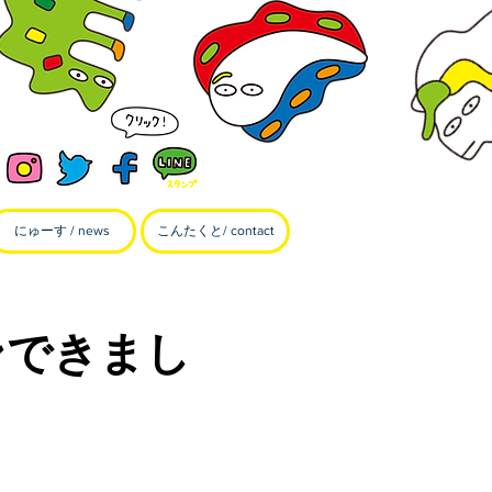
にゅーす / news
こんたくと/ contact
ンできまし