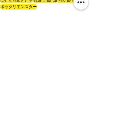
にせんちめんたる
2sentimental
iPhoneケース
ポックリモンスター
すべて表示
最新記事
follow