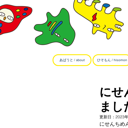
あばうと / about
ひそもん / hisomon
にせ
まし
更新日：
2023
にせんちめ