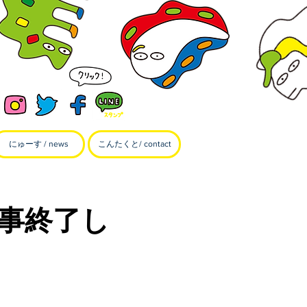
にゅーす / news
こんたくと/ contact
事終了し