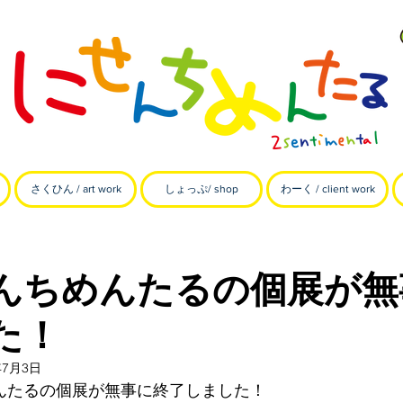
さくひん / art work
しょっぷ/ shop
わーく / client work
んちめんたるの個展が無
た！
年7月3日
んたるの個展が無事に終了しました！ 